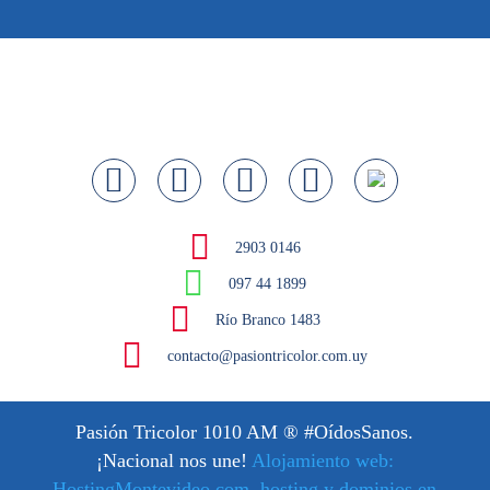
2903 0146
097 44 1899
Río Branco 1483
contacto@pasiontricolor.com.uy
Pasión Tricolor 1010 AM
® #OídosSanos.
¡Nacional nos une!
Alojamiento web:
HostingMontevideo.com, hosting y dominios en