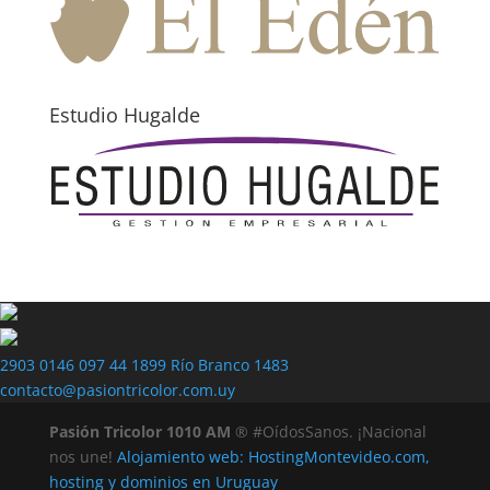
Estudio Hugalde
2903 0146
097 44 1899
Río Branco 1483
contacto@pasiontricolor.com.uy
Pasión Tricolor 1010 AM
® #OídosSanos. ¡Nacional
nos une!
Alojamiento web: HostingMontevideo.com,
hosting y dominios en Uruguay