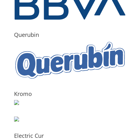
Querubin
Kromo
Electric Cur