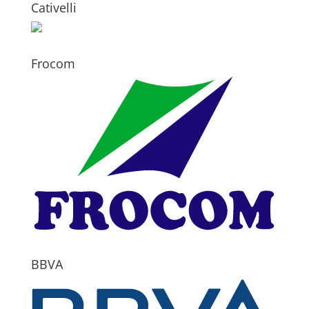
Cativelli
Frocom
BBVA