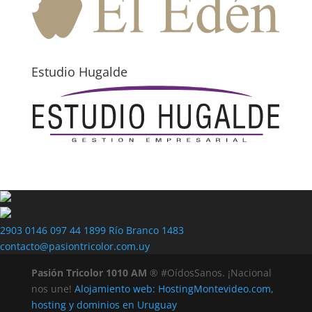
Estudio Hugalde
2903 0146
097 44 1899
Río Branco 1483
contacto@pasiontricolor.com.uy
Pasión Tricolor 1010 AM
® #OídosSanos. ¡Nacional
nos une!
Alojamiento web: HostingMontevideo.com,
hosting y dominios en Uruguay