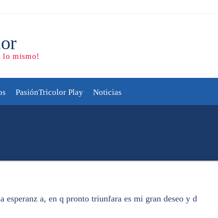
os
PasiónTricolor Play
Noticias
 esperanz a, en q pronto triunfara es mi gran deseo y d