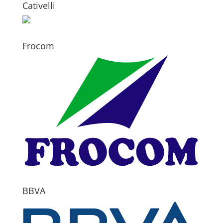
Cativelli
Frocom
BBVA