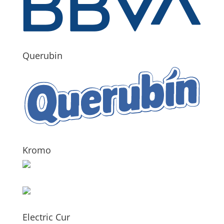
Querubin
Kromo
Electric Cur