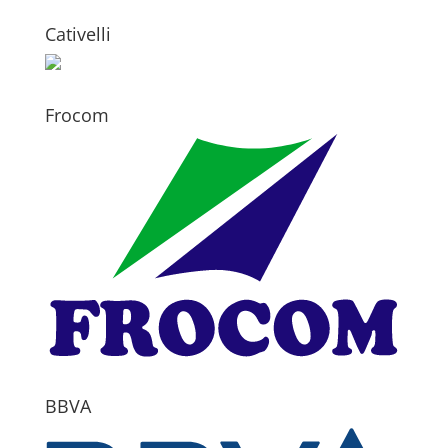
Cativelli
Frocom
BBVA