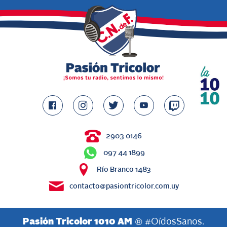
2903 0146
097 44 1899
Río Branco 1483
contacto@pasiontricolor.com.uy
Pasión Tricolor 1010 AM
® #OídosSanos.