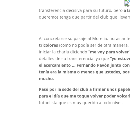
llega porque
todos nos alegramos de que tenga
Cl
transferencia decisiva para su futuro, pero
a l
queremos tenga que partir del club que llevam
Al concretarse su pasaje al Morelia, horas ante
tricolores
(como no podía ser de otra manera,
iniciar la charla diciendo
“me voy para volver
detalles de su transferencia, ya que
“yo estuv
el acercamiento … Fernando Pavón junto con 
tenía era la misma o menos que ustedes, po
mucho.
Pasé por la sede del club a firmar unos papel
para el día que me toque volver poder volcar
futbolista que es muy querido a todo nivel.