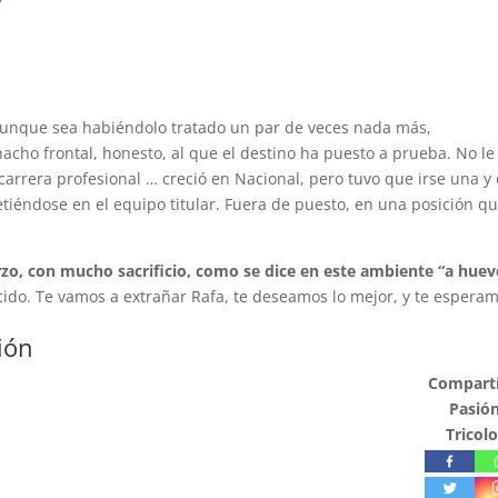
”
unque sea habiéndolo tratado un par de veces nada más,
ho frontal, honesto, al que el destino ha puesto a prueba. No le
u carrera profesional … creció en Nacional, pero tuvo que irse una y 
etiéndose en el equipo titular. Fuera de puesto, en una posición q
rzo, con mucho sacrificio, como se dice en este ambiente “a huev
ido. Te vamos a extrañar Rafa, te deseamos lo mejor, y te espera
ión
Compartí
Pasió
Tricolo