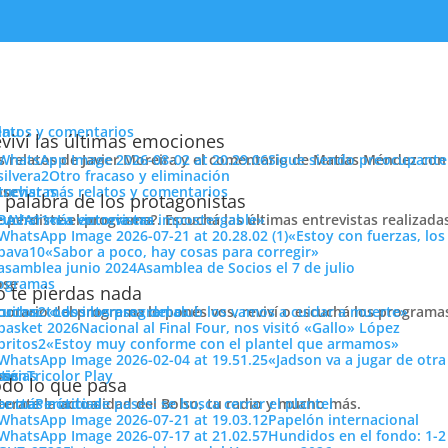
enu
latos y comentarios
viví las últimas emociones
s relatos de Javier Moreira y el comentario de Matías Méndez con 
Sigue siendo preocupante
Otro fracaso y eliminación
cuchar más relatos y comentarios
ose
trevistas
 para volver”
 palabra de los protagonistas
e perdiste el programa?. Escuchá las últimas entrevistas realizada
cuchar más entrevistas
«La victoria era impostergable»
«Estoy con fuerzas, los
«Sabor a poco, hay cosas para corregir»
Asamblea de Socios el 7 de julio
ose
ogramas
 te pierdas nada
 horario del programa lo ponés vos, reviví o escuchá los program
cuchar todos los programas
«Los intereses del club los vamos a cuidar a muerte»
Nacional al Final Four, nos visitó «Gallo» López
«Estoy muy conforme con el plantel que armamos»
«Jadson va a jugar de otr
ose
tos
siónTricolor Play
ticias
do lo que pasa
terate la actualidad del Bolso, tu radio y mucho más.
er más noticias
Período de pases: se busca cerrar el plantel
sensaciones ambiguas
. Es así para todos, para nosotros los hinchas 
Papelón internacional
Hundidos en el fondo: 1-2
aridad nuestro compañero
Javier Moreira
, esta sensación muy especi