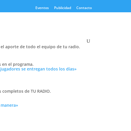
Eventos
Publicidad
Contacto
el aporte de todo el equipo de tu radio.
Twitter
s en el programa.
Tweets by PasionTricolor1
 jugadores se entregan todos los días»
Cativelli
as completos de TU RADIO.
a manera»
Frocom
y
al