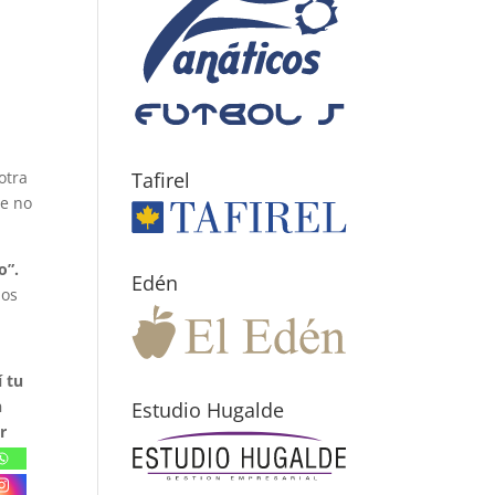
otra
Tafirel
ue no
o”.
Edén
mos
 tu
n
Estudio Hugalde
r