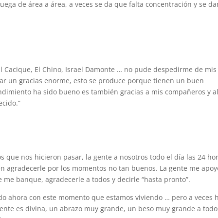
juega de área a área, a veces se da que falta concentración y se da
El Cacique, El Chino, Israel Damonte … no pude despedirme de mis
ar un gracias enorme, esto se produce porque tienen un buen
ndimiento ha sido bueno es también gracias a mis compañeros y a
ecido.”
s que nos hicieron pasar, la gente a nosotros todo el día las 24 ho
bién agradecerle por los momentos no tan buenos. La gente me apoy
e me banque, agradecerle a todos y decirle “hasta pronto”.
odo ahora con este momento que estamos viviendo … pero a veces 
ente es divina, un abrazo muy grande, un beso muy grande a todo