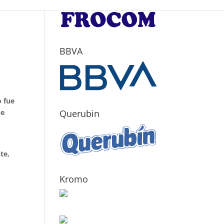
a
BBVA
l
o fue
ue
Querubin
te,
Kromo