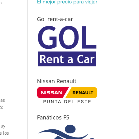
n
Gol rent-a-car
l
Nissan Renault
ras
ó:
Fanáticos F5
hay
s los