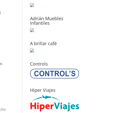
l
Adrián Muebles
Infantiles
A brillar café
Controls
Mi
Hiper Viajes
ucho