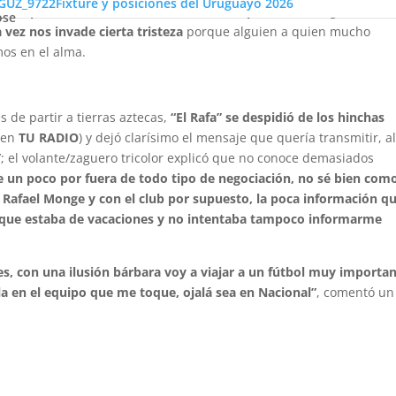
Fixture y posiciones del Uruguayo 2026
 la posibilidad de “avanzar” en su vida profesional
logrando un
ose
a vez nos invade cierta tristeza
porque alguien a quien mucho
os en el alma.
s de partir a tierras aztecas,
“El Rafa” se despidió de los hinchas
 en
TU RADIO
) y dejó clarísimo el mensaje que quería transmitir, a
”
; el volante/zaguero tricolor explicó que no conoce demasiados
e un poco por fuera de todo tipo de negociación, no sé bien com
Rafael Monge y con el club por supuesto, la poca información q
rque estaba de vacaciones y no intentaba tampoco informarme
es, con una ilusión bárbara voy a viajar a un fútbol muy importan
la en el equipo que me toque, ojalá sea en Nacional”
, comentó un