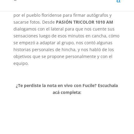
y asimilar la idea del técnico Álvaro Gutiérrez,
además, fue uno de los jugadores más solicitados
por el pueblo floridense para firmar autógrafos y
sacarse fotos. Desde
PASIÓN TRICOLOR 1010 AM
dialogamos con el lateral para que nos cuente sus
sensaciones luego de esos minutos en cancha, cómo
se empezó a adaptar al grupo, nos contó algunas
historias personales de hincha, y nos habló de los
objetivos que se propone personalmente y con el
equipo.
¿Te perdiste la nota en vivo con Fucile? Escuchala
acá completa: