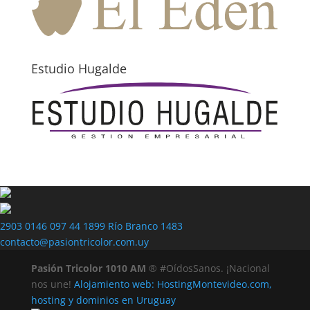
Estudio Hugalde
2903 0146
097 44 1899
Río Branco 1483
contacto@pasiontricolor.com.uy
Pasión Tricolor 1010 AM
® #OídosSanos. ¡Nacional
nos une!
Alojamiento web: HostingMontevideo.com,
hosting y dominios en Uruguay