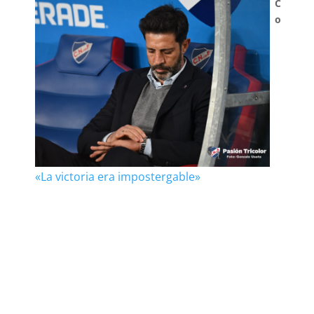
C
o
«La victoria era impostergable»