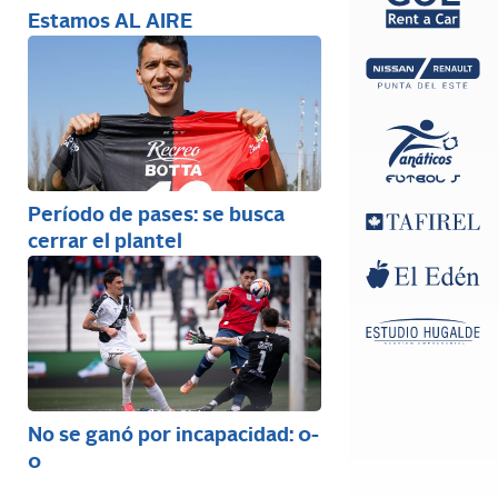
Estamos AL AIRE
Período de pases: se busca
cerrar el plantel
No se ganó por incapacidad: 0-
0