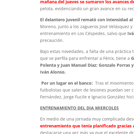
mañana del jueves se sumaron los avances de
pelota, evidenciando un gran avance en su re
El delantero juvenil remató con intensidad al
Moreno, junto a los zagueros José Velásquez y
entrenamiento en Los Céspedes, salvo que
Iv
precaución.
Bajo estas novedades, a falta de una práctica t
que se perfila para enfrentar a Fénix, tiene a
G
Polenta y Juan Manuel Díaz; Gonzalo Porras 
Iván Alonso.
Por un lugar en el banco:
Tras el movimiento 
futbolistas que salen de lesiones puedan ser c
Fernández, Jorge Fucile e Ignacio González hici
ENTRENAMIENTO DEL DIA MIERCOLES
En medio de una jornada muy complicada desde
entrenamiento que tenía planificado gracias 
destacarse una vez más ya que el excelente dr