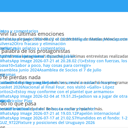
enu
latos y comentarios
viví las últimas emociones
s relatos de Javier Moreira y el comentario de Matías Méndez con 
Sigue siendo preocupante
Otro fracaso y eliminación
cuchar más relatos y comentarios
ose
trevistas
 palabra de los protagonistas
e perdiste el programa?. Escuchá las últimas entrevistas realizada
cuchar más entrevistas
«La victoria era impostergable»
entos
«Estoy con fuerzas, los
«Sabor a poco, hay cosas para corregir»
Asamblea de Socios el 7 de julio
ose
ogramas
 te pierdas nada
 horario del programa lo ponés vos, reviví o escuchá los program
cuchar todos los programas
«Los intereses del club los vamos a cuidar a muerte»
Nacional al Final Four, nos visitó «Gallo» López
«Estoy muy conforme con el plantel que armamos»
«Jadson va a jugar de otr
ose
tos
siónTricolor Play
ticias
do lo que pasa
ió a Rentistas, con Espino en el lateral zurdo. Seba Fernández entr
terate la actualidad del Bolso, tu radio y mucho más.
er más noticias
Período de pases: se busca cerrar el plantel
Papelón internacional
Hundidos en el fondo: 1-2
Fixture y posiciones del Uruguayo 2026
ose