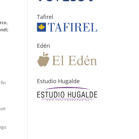
Tafirel
rco,
ndi;
Edén
Estudio Hugalde
fin
que
uego