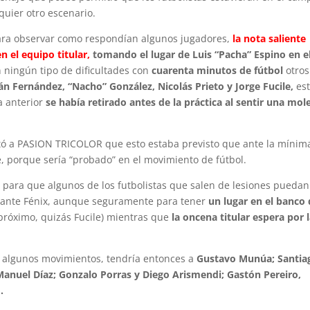
uier otro escenario.
para observar como respondían algunos jugadores,
la nota saliente
n el equipo titular,
tomando el lugar de Luis “Pacha” Espino en e
 ningún tipo de dificultades con
cuarenta minutos de fútbol
otros
án Fernández, “Nacho” González, Nicolás Prieto y Jorge Fucile,
es
a anterior
se había retirado antes de la práctica al sentir una mol
stó a PASION TRICOLOR que esto estaba previsto que ante la mínim
se, porque sería “probado” en el movimiento de fútbol.
s para que algunos de los futbolistas que salen de lesiones puedan
o ante Fénix, aunque seguramente para tener
un lugar en el banco
próximo, quizás Fucile) mientras que
la oncena titular espera por 
n algunos movimientos, tendría entonces a
Gustavo Munúa; Santia
Manuel Díaz; Gonzalo Porras y Diego Arismendi; Gastón Pereiro,
.