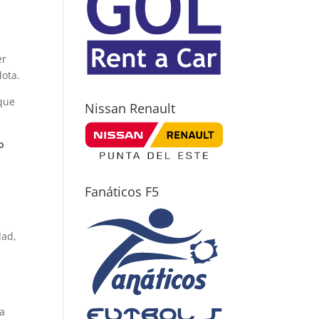
er
lota.
que
Nissan Renault
o
Fanáticos F5
dad,
ra