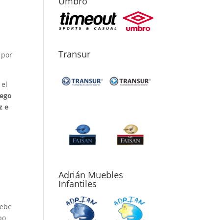
Umbro
n
Transur
 por
 el
iego
z e
n
Adrián Muebles
Infantiles
ebe
po