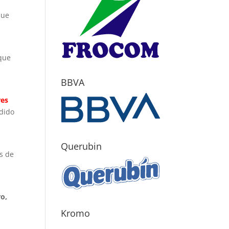
que
.
que
BBVA
res
edido
Querubin
os de
o,
Kromo