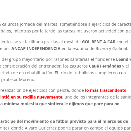
a calurosa jornada del martes, sometiéndose a ejercicios de caráct
bajos, mientras por la tarde las tareas incluyeron actividad con pe
entos se ve facilitada gracias al móvil de
GOL RENT A CAR
con el 
te por
ANCAP INDEPENDENCIA
en la esquina de Rivera y Gallinal.
 del grupo mayoritario por razones sanitarias el floridense
Leandr
a consideración del entrenador, los zagueros
Caué Fernándes
y el
ríodo de en rehabilitación. El trío de futbolistas cumplieron con
el profesor Moreno.
a realización de ejercicios con pelota, donde
lo más trascendente
esintió en su rodilla nuevamente
; uno de los integrantes de la sani
la mínima molestia que sintiera le dijimos que pare para no
participe del movimiento de fútbol previsto para el miércoles de
rmite), donde Alvaro Gutiérrez podría parar en campo el equipo pa