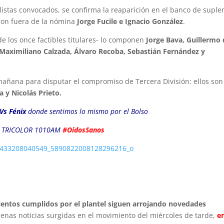
listas convocados, se confirma la reaparición en el banco de suple
on fuera de la nómina
Jorge Fucile e Ignacio González
.
 los once factibles titulares- lo componen
Jorge Bava, Guillermo
 Maximiliano Calzada, Álvaro Recoba, Sebastián Fernández y
 mañana para disputar el compromiso de Tercera División: ellos son
 y Nicolás Prieto.
Vs Fénix
donde sentimos lo mismo por el Bolso
 TRICOLOR 1010
AM
#OídosSanos
ientos cumplidos por el plantel siguen arrojando novedades
buenas noticias surgidas en el movimiento del miércoles de tarde,
en