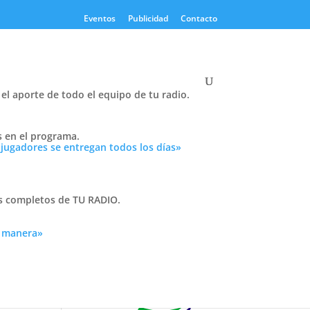
Eventos
Publicidad
Contacto
el aporte de todo el equipo de tu radio.
s en el programa.
Twitter
 jugadores se entregan todos los días»
Tweets by PasionTricolor1
Cativelli
as completos de TU RADIO.
a manera»
ó en
Frocom