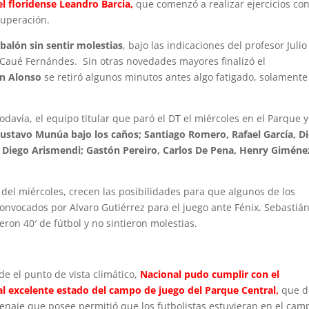
l floridense Leandro Barcia,
que comenzó a realizar ejercicios co
cuperación.
 balón sin sentir molestias
, bajo las indicaciones del profesor Julio
 Caué Fernándes. Sin otras novedades mayores finalizó el
án Alonso
se retiró algunos minutos antes algo fatigado, solamente
odavía, el equipo titular que paró el DT el miércoles en el Parque y
ustavo Munúa bajo los caños; Santiago Romero, Rafael García, D
y Diego Arismendi; Gastón Pereiro, Carlos De Pena, Henry Giméne
del miércoles, crecen las posibilidades para que algunos de los
onvocados por Alvaro Gutiérrez para el juego ante Fénix. Sebastiá
eron 40′ de fútbol y no sintieron molestias.
 el punto de vista climático,
Nacional pudo cumplir con el
al excelente estado
del campo de juego del Parque Central,
que d
enaje que posee permitió que los futbolistas estuvieran en el cam