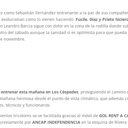
lez como Sebastián Fernández entrenaron a la par de sus compañe
si evolucionan como lo vienen haciendo.
Fucile, Díaz y Prieto hicier
o Leandro Barcia sigue con dolor en la zona de la rodilla donde su
uentro del sábado aunque la sanidad si es optimista para que pueda
 de noviembre.
a entrenar esta mañana en Los Céspedes
, prosiguiendo el camino
a mañana hermosa desde el punto de vista climático, que además c
s, técnicos y funcionarios.
ntos tricolores se ve facilitada gracias al móvil de
GOL RENT A C
 previamente por
ANCAP INDEPENDENCIA
en la esquina de Rivera 