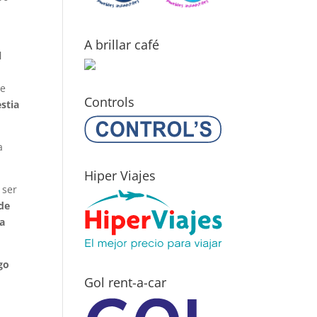
A brillar café
l
te
Controls
estia
a
Hiper Viajes
 ser
 de
la
go
Gol rent-a-car