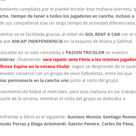
ntamiento cumplidos por el plantel tricolor ésta mañana (viernes), 
ho, tiempo de tener a todos los jugadores en cancha, incluso a
r de sus compañeros tras un largo tiempo de actividad diferenciada
entos se ve facilitada gracias al móvil de
GOL RENT A CAR
con el 
te por
ANCAP INDEPENDENCIA
en la esquina de Rivera y Gallinal.
ealizadas en la nota concedida a
PASION TRICOLOR
en nuestro
tiérrez
–finalmente-
será repetir ante Fénix a los mismos jugado
lfonso Espino en la oncena titular
, según se desprende de lo suc
enador conversó con un grupo de once futbolistas, entre los que
íaz permanecía en la cancha uno
junto al resto del grupo.
 movimiento de fútbol el miércoles, pero esta mañana en los trabaj
parte de la oncena, mientras el resto del grupo se dedicaba a
nfrentar a Fénix es el siguiente:
Gustavo Munúa; Santiago Romer
onzalo Porras y Diego Arismendi; Gastón Pereiro, Carlos De Pena,