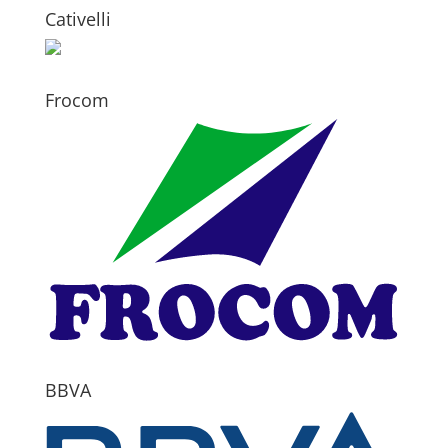
Cativelli
Frocom
BBVA