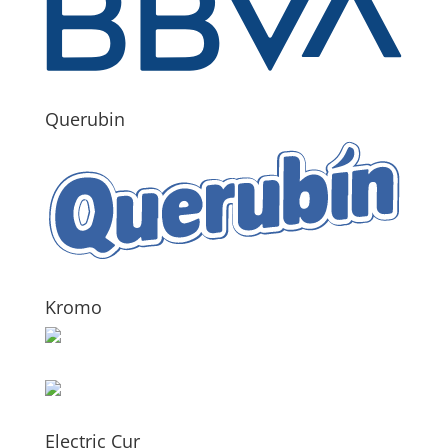
Querubin
Kromo
Electric Cur