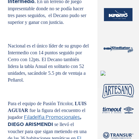
En un terreno de juego
Intermedio.
impresentable donde no se podía hacer
tres pases seguidos, el Decano pudo ser
superior y ganar con justicia.
Nacional es el único líder de su grupo del
Intermedio con 14 puntos seguido por
Cerro con 12pts. El Decano también
lidera la tabla Anual en solitario con 52
unidades, sacándole 5.5 pts de ventaja a
Peñarol.
Para el equipo de Pasión Tricolor,
LUIS
AGUIAR
fue la figura del encuentro el
jugador
Filadelfia Promocionales
,
se llevó el
DIEGO ARISMENDI
voucher para que sigan metiendo en una
de las 36 habitaciones temáticas en
EL