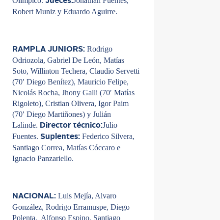
Olímpico.
Jonathan Fuentes,
Jueces:
Robert Muniz y Eduardo Aguirre.
Rodrigo
RAMPLA JUNIORS:
Odriozola, Gabriel De León, Matías
Soto, Willinton Techera, Claudio Servetti
(70′ Diego Benítez), Mauricio Felipe,
Nicolás Rocha, Jhony Galli (70′ Matías
Rigoleto), Cristian Olivera, Igor Paim
(70′ Diego Martiñones) y Julián
Lalinde.
Julio
Director técnico:
Fuentes.
Federico Silvera,
Suplentes:
Santiago Correa, Matías Cóccaro e
Ignacio Panzariello.
Luis Mejía, Alvaro
NACIONAL:
González, Rodrigo Erramuspe, Diego
Polenta, Alfonso Espino, Santiago