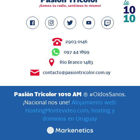
2903 0146
097 44 1899
Río Branco 1483
contacto@pasiontricolor.com.uy
Pasión Tricolor 1010 AM
® #OídosSanos.
¡Nacional nos une!
Alojamiento web:
HostingMontevideo.com, hosting y
dominios en Uruguay