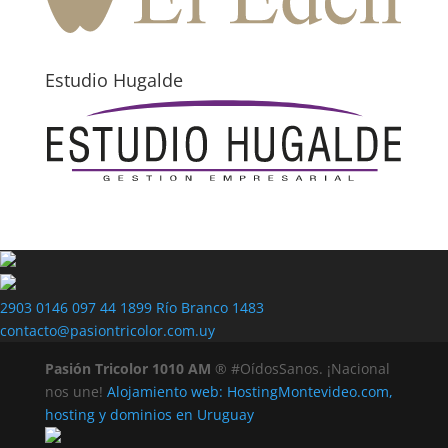
Estudio Hugalde
2903 0146
097 44 1899
Río Branco 1483
contacto@pasiontricolor.com.uy
Pasión Tricolor 1010 AM
® #OídosSanos. ¡Nacional
nos une!
Alojamiento web: HostingMontevideo.com,
hosting y dominios en Uruguay