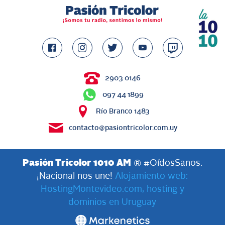
2903 0146
097 44 1899
Río Branco 1483
contacto@pasiontricolor.com.uy
Pasión Tricolor 1010 AM
® #OídosSanos.
¡Nacional nos une!
Alojamiento web:
HostingMontevideo.com, hosting y
dominios en Uruguay