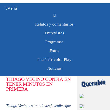
Menu
Relatos y comentarios
Tweets by
Entrevistas
PasionTricolor1
Vecino “Me gusta el
juego aéreo y pelear
Programas
todas las pelotas”
Fotos
PasiónTricolor Play
9/0718
Noticias
THIAGO VECINO CONFÍA EN
TENER MINUTOS EN
PRIMERA
Thiago Vecino es uno de los juveniles que