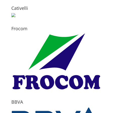
Cativelli
Frocom
BBVA