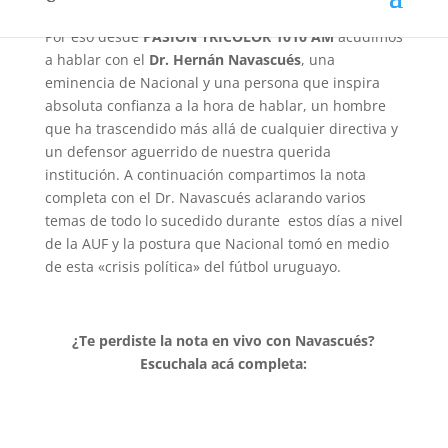
confusiones que dejan más dudas que afirmaciones.
Por eso desde
PASIÓN TRICOLOR 1010 AM
acudimos
a hablar con el
Dr. Hernán Navascués
, una
eminencia de Nacional y una persona que inspira
absoluta confianza a la hora de hablar, un hombre
que ha trascendido más allá de cualquier directiva y
un defensor aguerrido de nuestra querida
institución. A continuación compartimos la nota
completa con el Dr. Navascués aclarando varios
temas de todo lo sucedido durante estos días a nivel
de la AUF y la postura que Nacional tomó en medio
de esta «crisis política» del fútbol uruguayo.
¿Te perdiste la nota en vivo con Navascués?
Escuchala acá completa: