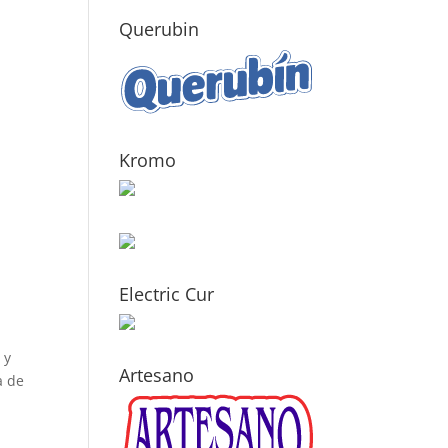
Querubin
Kromo
Electric Cur
 y
Artesano
a de