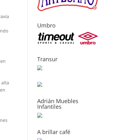
davía
Umbro
ando
Transur
den
 alta
 en
Adrián Muebles
Infantiles
ones
A brillar café