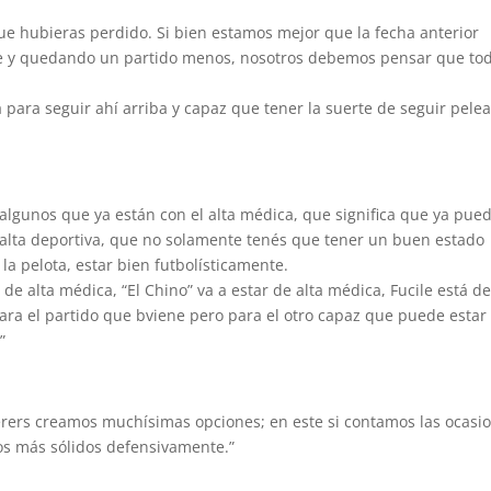
ue hubieras perdido. Si bien estamos mejor que la fecha anterior
ce y quedando un partido menos, nosotros debemos pensar que to
para seguir ahí arriba y capaz que tener la suerte de seguir pele
 algunos que ya están con el alta médica, que significa que ya pue
l alta deportiva, que no solamente tenés que tener un buen estado
n la pelota, estar bien futbolísticamente.
e alta médica, “El Chino” va a estar de alta médica, Fucile está de
para el partido que bviene pero para el otro capaz que puede estar
”
erers creamos muchísimas opciones; en este si contamos las ocasi
s más sólidos defensivamente.”