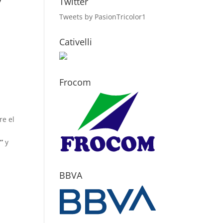
”
Twitter
Tweets by PasionTricolor1
Cativelli
Frocom
re el
”
y
BBVA