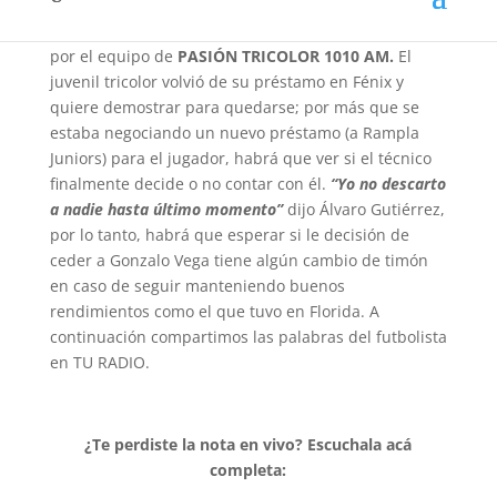
merecedor del premio
“La Chevecha”
por ser el
mejor jugador del encuentro ante Florida, elegido
por el equipo de
PASIÓN TRICOLOR 1010 AM.
El
juvenil tricolor volvió de su préstamo en Fénix y
quiere demostrar para quedarse; por más que se
estaba negociando un nuevo préstamo (a Rampla
Juniors) para el jugador, habrá que ver si el técnico
finalmente decide o no contar con él.
“Yo no descarto
a nadie hasta último momento”
dijo Álvaro Gutiérrez,
por lo tanto, habrá que esperar si le decisión de
ceder a Gonzalo Vega tiene algún cambio de timón
en caso de seguir manteniendo buenos
rendimientos como el que tuvo en Florida. A
continuación compartimos las palabras del futbolista
en TU RADIO.
¿Te perdiste la nota en vivo? Escuchala acá
completa: