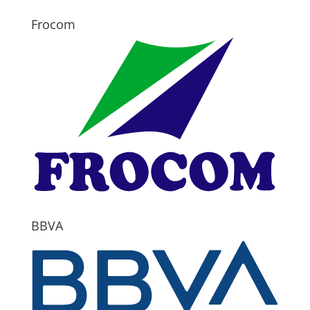
Frocom
BBVA