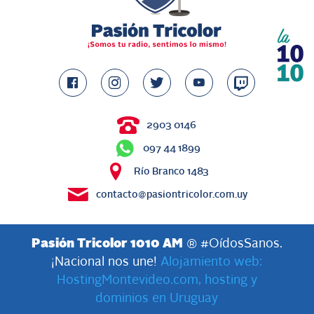
2903 0146
097 44 1899
Río Branco 1483
contacto@pasiontricolor.com.uy
Pasión Tricolor 1010 AM
® #OídosSanos.
¡Nacional nos une!
Alojamiento web:
HostingMontevideo.com, hosting y
dominios en Uruguay