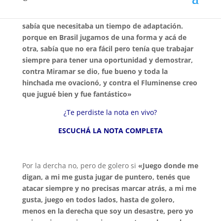
puesto de la cancha. Tu radio habló casi 15′ con el
«divertido»Carlos Dutra:
«Cuando vine a Nacional
sabía que necesitaba un tiempo de adaptación.
porque en Brasil jugamos de una forma y acá de
otra,
sabía que no era fácil pero tenía que trabajar
siempre para tener una oportunidad y demostrar,
contra Miramar se dio, fue bueno y toda la
hinchada me ovacionó, y contra el Fluminense creo
que jugué bien y fue fantástico»
¿Te perdiste la nota en vivo?
ESCUCHÁ LA NOTA COMPLETA
Por la dercha no, pero de golero si
«Juego donde me
digan, a mi me gusta jugar de puntero, tenés que
atacar siempre y no precisas marcar atrás, a mi me
gusta, juego en todos lados, hasta de golero,
menos en la derecha que soy un desastre, pero yo