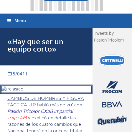
Menu
Tweets by
PasionTricolor1
«Hay que ser un
equipo corto»
5/0411
CAMBIOS DE HOMBRES Y FIGURA
TÁCTICA: J.R habló más de 20′
con
Pasión Tricolor CX28 Imparcial
1090 AM
y explicó en detalle las
razones de los cuatro cambios que
Nacional tendrá en la oncena titular