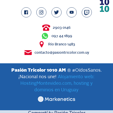
2903 0146
097 44 1899
Río Branco 1483
contacto@pasiontricolor.com.uy
Pasión Tricolor 1010 AM
® #OídosSanos.
¡Nacional nos une!
Alojamiento web:
HostingMontevideo.com, hosting y
dominios en Uruguay