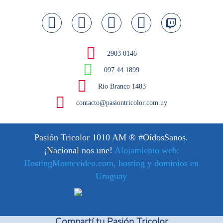
2903 0146
097 44 1899
Río Branco 1483
contacto@pasiontricolor.com.uy
Pasión Tricolor 1010 AM
® #OídosSanos.
¡Nacional nos une!
Alojamiento web:
HostingMontevideo.com, hosting y dominios en
Uruguay
Compartí tu Pasión Tricolor