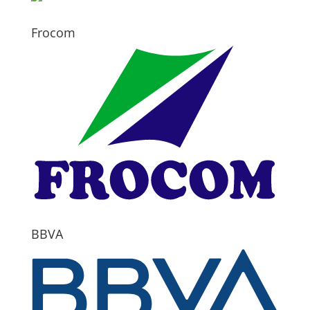
Frocom
BBVA