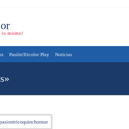
AL AIRE cada vez que jue
os
PasiónTricolor Play
Noticias
s»