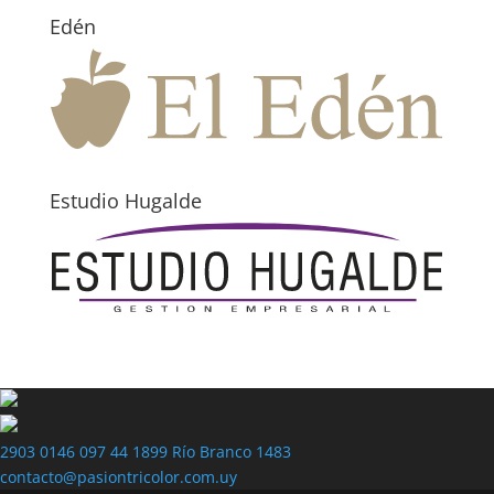
Edén
Estudio Hugalde
2903 0146
097 44 1899
Río Branco 1483
contacto@pasiontricolor.com.uy