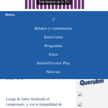
Sincronizar con la TV
Menu
Tweets by
Relatos y comentarios
PasionTricolor1
Lasarte: «Creemos se
Entrevistas
tiene que incorporar
Programas
algún jugador que nos
de un salto de calidad
Fotos
importante»
PasiónTricolor Play
Noticias
22/1216
Luego de haber finalizado el
campeonato, y
con la tranquilidad de