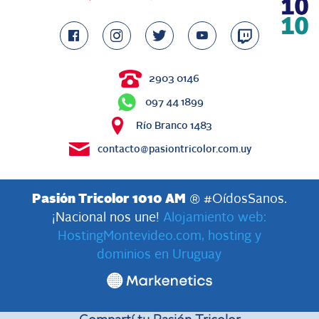
2903 0146
097 44 1899
Río Branco 1483
contacto@pasiontricolor.com.uy
Pasión Tricolor 1010 AM
® #OídosSanos.
¡Nacional nos une!
Alojamiento web:
HostingMontevideo.com, hosting y
dominios en Uruguay