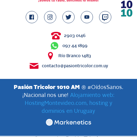
2903 0146
097 44 1899
Río Branco 1483
contacto@pasiontricolor.com.uy
Pasión Tricolor 1010 AM
® #OídosSanos.
¡Nacional nos une!
Alojamiento web:
HostingMontevideo.com, hosting y
dominios en Uruguay