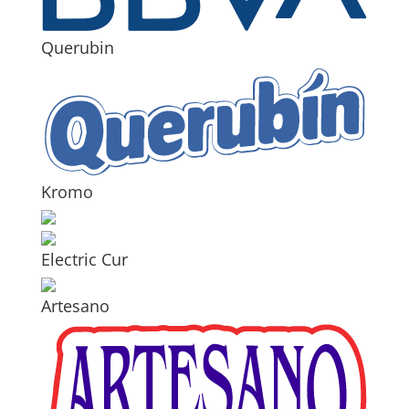
Querubin
Kromo
Electric Cur
Artesano