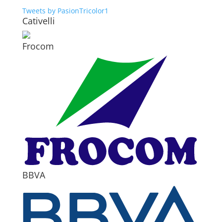
Tweets by PasionTricolor1
Cativelli
Frocom
BBVA