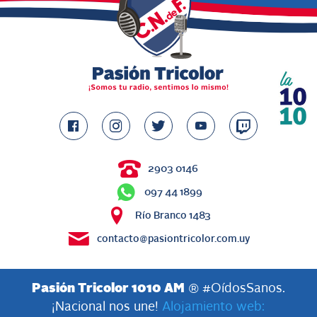
2903 0146
097 44 1899
Río Branco 1483
contacto@pasiontricolor.com.uy
Pasión Tricolor 1010 AM
® #OídosSanos.
¡Nacional nos une!
Alojamiento web: