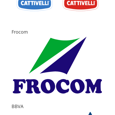
Frocom
BBVA