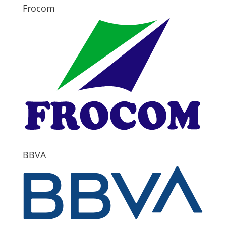
Frocom
BBVA