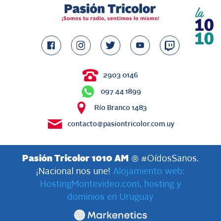
2903 0146
097 44 1899
Río Branco 1483
contacto@pasiontricolor.com.uy
Pasión Tricolor 1010 AM
® #OídosSanos.
¡Nacional nos une!
Alojamiento web:
HostingMontevideo.com, hosting y
dominios en Uruguay