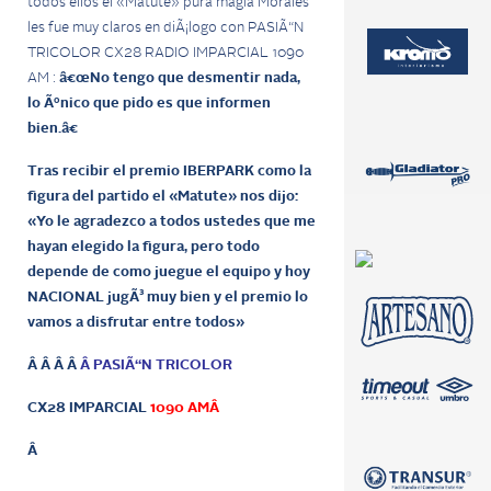
todos ellos el «Matute» pura magia Morales
les fue muy claros en diÃ¡logo con PASIÃ“N
TRICOLOR CX28 RADIO IMPARCIAL 1090
AM :
â€œNo tengo que desmentir nada,
lo Ãºnico que pido es que informen
bien.â€
Tras recibir el premio IBERPARK como la
figura del partido el «Matute» nos dijo:
«Yo le agradezco a todos ustedes que me
hayan elegido la figura, pero todo
depende de como juegue el equipo y hoy
NACIONAL jugÃ³ muy bien y el premio lo
vamos a disfrutar entre todos»
Â Â Â Â
Â PASIÃ“N TRICOLOR
CX28 IMPARCIAL
1090 AMÂ
Â