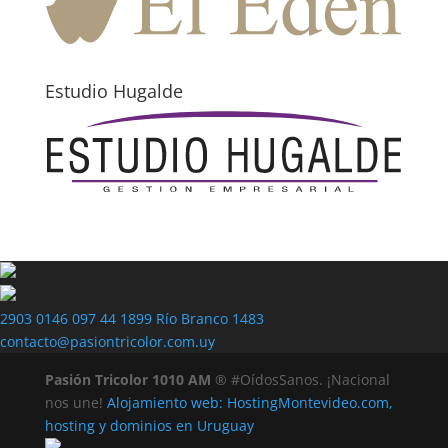
Estudio Hugalde
2903 0146
097 44 1899
Río Branco 1483
contacto@pasiontricolor.com.uy
Pasión Tricolor 1010 AM
® #OídosSanos. ¡Nacional
nos une!
Alojamiento web: HostingMontevideo.com,
hosting y dominios en Uruguay