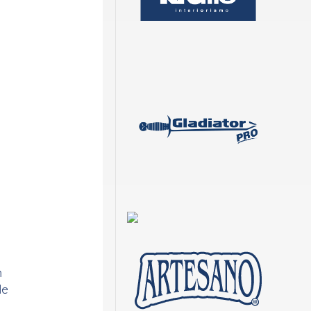
n
de
e