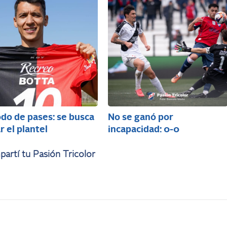
do de pases: se busca
No se ganó por
r el plantel
incapacidad: 0-0
artí tu Pasión Tricolor