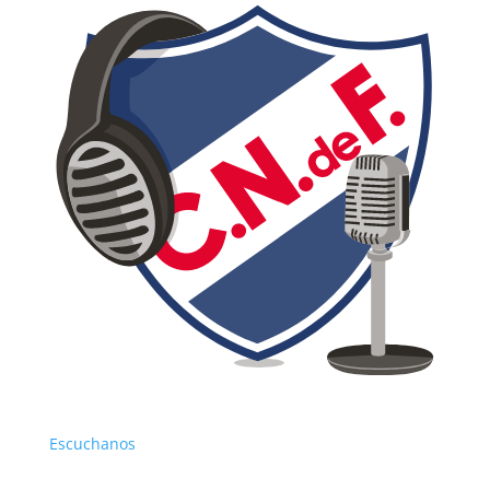
Pasión Tricolor programa
de martes
9/0413
Escuchanos