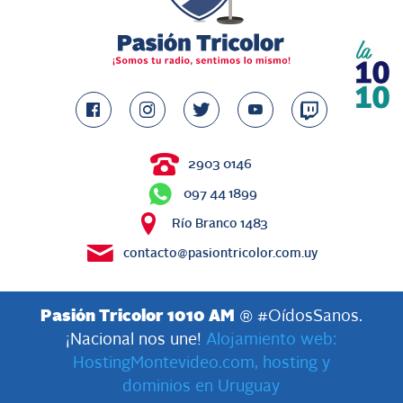
2903 0146
097 44 1899
Río Branco 1483
contacto@pasiontricolor.com.uy
Pasión Tricolor 1010 AM
® #OídosSanos.
¡Nacional nos une!
Alojamiento web:
HostingMontevideo.com, hosting y
dominios en Uruguay