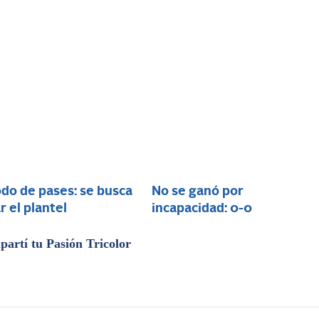
do de pases: se busca
No se ganó por
r el plantel
incapacidad: 0-0
artí tu Pasión Tricolor