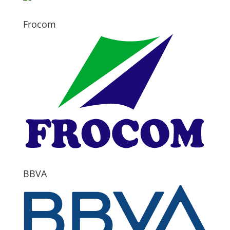
Frocom
BBVA