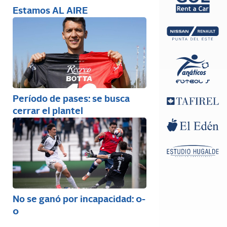
Estamos AL AIRE
Período de pases: se busca
cerrar el plantel
No se ganó por incapacidad: 0-
0