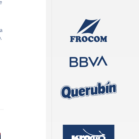
e
a
,