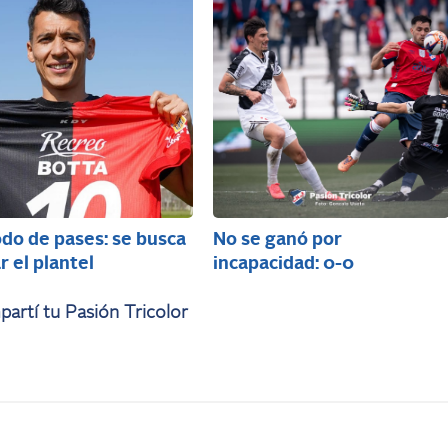
do de pases: se busca
No se ganó por
r el plantel
incapacidad: 0-0
artí tu Pasión Tricolor