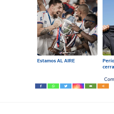
Estamos AL AIRE
Perío
cerra
Comp