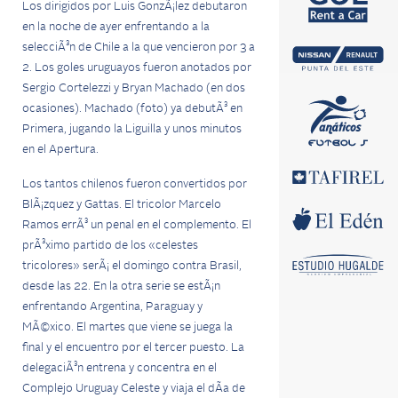
Los dirigidos por Luis GonzÃ¡lez debutaron
en la noche de ayer enfrentando a la
selecciÃ³n de Chile a la que vencieron por 3 a
2. Los goles uruguayos fueron anotados por
Sergio Cortelezzi y Bryan Machado (en dos
ocasiones). Machado (foto) ya debutÃ³ en
Primera, jugando la Liguilla y unos minutos
en el Apertura.
Los tantos chilenos fueron convertidos por
BlÃ¡zquez y Gattas. El tricolor Marcelo
Ramos errÃ³ un penal en el complemento. El
prÃ³ximo partido de los «celestes
tricolores» serÃ¡ el domingo contra Brasil,
desde las 22. En la otra serie se estÃ¡n
enfrentando Argentina, Paraguay y
MÃ©xico. El martes que viene se juega la
final y el encuentro por el tercer puesto. La
delegaciÃ³n entrena y concentra en el
Complejo Uruguay Celeste y viaja el dÃ­a de