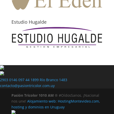
Estudio Hugalde
2903 0146
097 44 1899
Río Branco 1483
contacto@pasiontricolor.com.uy
Pasión Tricolor 1010 AM
® #OídosSanos. ¡Nacional
nos une!
Alojamiento web: HostingMontevideo.com,
hosting y dominios en Uruguay