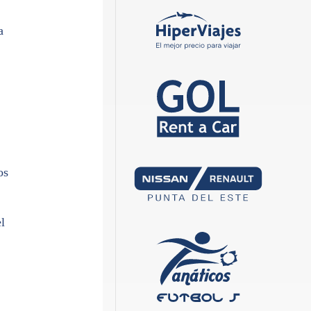
a
os
l