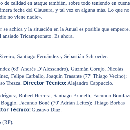
to de calidad en ataque también, sobre todo teniendo en cuent
rimera fecha del Clausura, y tal vez en alguna más. Lo que no
adie no viene nadie».
 se achica y la situación en la Anual es posible que empeore.
el ansiado Tricampeonato. Es ahora.
iveiro, Santiago Fernández y Sebastián Schroeder.
dez (63′ Andrés D’Alessandro), Guzmán Corujo, Nicolás
ez, Felipe Carballo, Joaquín Trasante (77′ Thiago Vecino);
so Trezza.
Alejandro Cappuccio.
Director Técnico:
dríguez, Robert Herrera, Santiago Brunelli, Facundo Bonifazi
 Boggio, Facundo Boné (70′ Adrián Leites); Thiago Borbas
Gustavo Díaz.
ctor Técnico:
o (RP).