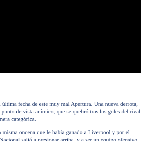
a última fecha de este muy mal Apertura. Una nueva derrota,
 punto de vista anímico, que se quebró tras los goles del rival
nera categórica.
a misma oncena que le había ganado a Liverpool y por el
acional salió a presionar arriba, y a ser un equipo ofensivo.