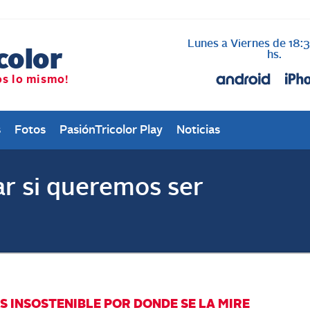
Lunes a Viernes de 18:
AL AIRE cada vez qu
Nacional
hs.
s
Fotos
PasiónTricolor Play
Noticias
r si queremos ser
S INSOSTENIBLE POR DONDE SE LA MIRE