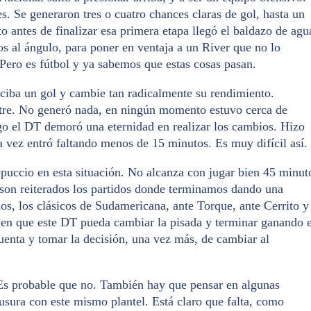
es. Se generaron tres o cuatro chances claras de gol, hasta un
o antes de finalizar esa primera etapa llegó el baldazo de agu
os al ángulo, para poner en ventaja a un River que no lo
Pero es fútbol y ya sabemos que estas cosas pasan.
ciba un gol y cambie tan radicalmente su rendimiento.
stre. No generó nada, en ningún momento estuvo cerca de
ego el DT demoró una eternidad en realizar los cambios. Hizo
a vez entró faltando menos de 15 minutos. Es muy difícil así.
ppuccio en esta situación. No alcanza con jugar bien 45 minut
 son reiterados los partidos donde terminamos dando una
mos, los clásicos de Sudamericana, ante Torque, ante Cerrito y
 en que este DT pueda cambiar la pisada y terminar ganando e
uenta y tomar la decisión, una vez más, de cambiar al
Es probable que no. También hay que pensar en algunas
usura con este mismo plantel. Está claro que falta, como