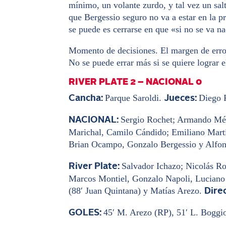
mínimo, un volante zurdo, y tal vez un sal
que Bergessio seguro no va a estar en la p
se puede es cerrarse en que «si no se va n
Momento de decisiones. El margen de error
No se puede errar más si se quiere lograr 
RIVER PLATE 2 – NACIONAL 0
Parque Saroldi.
Diego R
Cancha:
Jueces:
Sergio Rochet; Armando Mén
NACIONAL:
Marichal, Camilo Cándido; Emiliano Martín
Brian Ocampo, Gonzalo Bergessio y Alfon
Salvador Ichazo; Nicolás Ro
River Plate:
Marcos Montiel, Gonzalo Napoli, Luciano
(88′ Juan Quintana) y Matías Arezo.
Dire
45′ M. Arezo (RP), 51′ L. Boggi
GOLES: