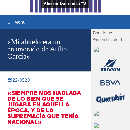
Sincronizar con la TV
Menu
Tweets by
PasionTricolor1
«Mi abuelo era un
enamorado de Atilio
García»
22/0520
«SIEMPRE NOS HABLABA
DE LO BIEN QUE SE
JUGABA EN AQUELLA
ÉPOCA, Y DE LA
SUPREMACÍA QUE TENÍA
NACIONAL»