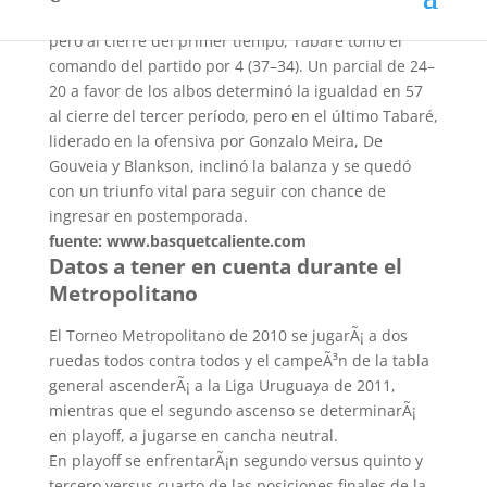
El primer cuarto tuvo al tricolor frente por 20–17,
pero al cierre del primer tiempo, Tabaré tomó el
comando del partido por 4 (37–34). Un parcial de 24–
20 a favor de los albos determinó la igualdad en 57
al cierre del tercer período, pero en el último Tabaré,
liderado en la ofensiva por Gonzalo Meira, De
Gouveia y Blankson, inclinó la balanza y se quedó
con un triunfo vital para seguir con chance de
ingresar en postemporada.
fuente: www.basquetcaliente.com
Datos a tener en cuenta durante el
Metropolitano
El Torneo Metropolitano de 2010 se jugarÃ¡ a dos
ruedas todos contra todos y el campeÃ³n de la tabla
general ascenderÃ¡ a la Liga Uruguaya de 2011,
mientras que el segundo ascenso se determinarÃ¡
en playoff, a jugarse en cancha neutral.
En playoff se enfrentarÃ¡n segundo versus quinto y
tercero versus cuarto de las posiciones finales de la