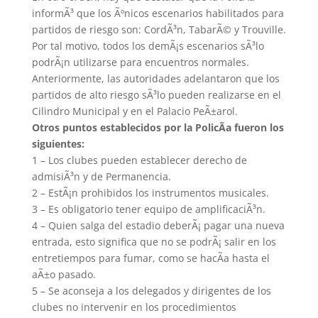
informÃ³ que los Ãºnicos escenarios habilitados para
partidos de riesgo son: CordÃ³n, TabarÃ© y Trouville.
Por tal motivo, todos los demÃ¡s escenarios sÃ³lo
podrÃ¡n utilizarse para encuentros normales.
Anteriormente, las autoridades adelantaron que los
partidos de alto riesgo sÃ³lo pueden realizarse en el
Cilindro Municipal y en el Palacio PeÃ±arol.
Otros puntos establecidos por la PolicÃ­a fueron los
siguientes:
1 – Los clubes pueden establecer derecho de
admisiÃ³n y de Permanencia.
2 – EstÃ¡n prohibidos los instrumentos musicales.
3 – Es obligatorio tener equipo de amplificaciÃ³n.
4 – Quien salga del estadio deberÃ¡ pagar una nueva
entrada, esto significa que no se podrÃ¡ salir en los
entretiempos para fumar, como se hacÃ­a hasta el
aÃ±o pasado.
5 – Se aconseja a los delegados y dirigentes de los
clubes no intervenir en los procedimientos