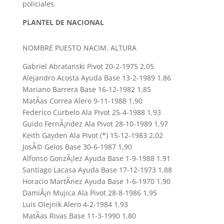
policiales.
PLANTEL DE NACIONAL
NOMBRE PUESTO NACIM. ALTURA
Gabriel Abratanski Pivot 20-2-1975 2,05
Alejandro Acosta Ayuda Base 13-2-1989 1,86
Mariano Barrera Base 16-12-1982 1,85
MatÃ­as Correa Alero 9-11-1988 1,90
Federico Curbelo Ala Pivot 25-4-1988 1,93
Guido FernÃ¡ndez Ala Pivot 28-10-1989 1,97
Keith Gayden Ala Pivot (*) 15-12-1983 2,02
JosÃ© Gelos Base 30-6-1987 1,90
Alfonso GonzÃ¡lez Ayuda Base 1-9-1988 1,91
Santiago Lacasa Ayuda Base 17-12-1973 1,88
Horacio MartÃ­nez Ayuda Base 1-6-1970 1,90
DamiÃ¡n Mujica Ala Pivot 28-8-1986 1,95
Luis Olejnik Alero 4-2-1984 1,93
MatÃ­as Rivas Base 11-3-1990 1,80