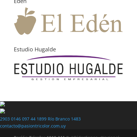
Edén
Estudio Hugalde
2903 0146
097 44 1899
Río Branco 1483
contacto@pasiontricolor.com.uy