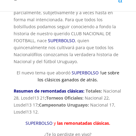
Lamentablemente la prensa en general informa
parcialmente, subjetivamente y a veces hasta en
forma mal intencionada. Para que todos los
bolsilludos podamos seguir conociendo a fondo la
historia de nuestro querido CLUB NACIONAL DE
FOOTBALL, nace
SUPERBOLSO
, quien
quincenalmente nos cultivará para que todos los
Nacionalófilos conozcamos la verdadera historia de
Nacional y del fútbol Uruguayo.
El nuevo tema que abordó
SUPERBOLSO
f
ue
sobre
los clásicos ganados de atrás.
Resumen de remontadas clásicas:
Totales:
Nacional
28, Losdel13 21
;Torneos Oficiales:
Nacional 22,
Losdel13 17
;Campeonato Uruguayo:
Nacional 17,
Losdel13 12.
SUPERBOLSO
y
las remonatadas clásicas.
¿Te lo perdiste en vivo?