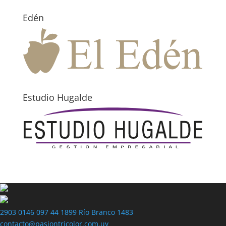
Edén
Estudio Hugalde
2903 0146
097 44 1899
Río Branco 1483
contacto@pasiontricolor.com.uy