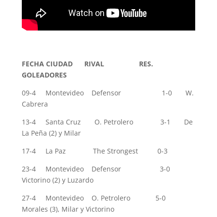
FECHA CIUDAD RIVAL RES.
GOLEADORES
09-4 Montevideo Defensor 1-0 W.
Cabrera
13-4 Santa Cruz O. Petrolero 3-1 De
La Peña (2) y Milar
17-4 La Paz The Strongest 0-3
23-4 Montevideo Defensor 3-0
Victorino (2) y Luzardo
27-4 Montevideo O. Petrolero 5-0
Morales (3), Milar y Victorino